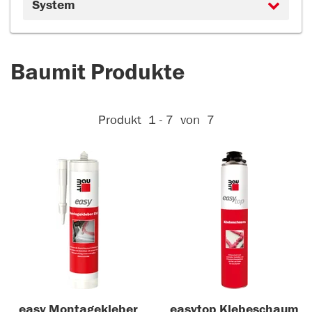
System
Baumit Produkte
Aktive Filter:
Produkt
1 - 7
von
7
easy Montagekleber
easytop Klebeschaum